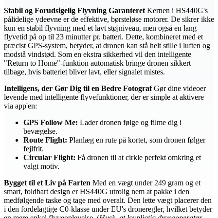
Stabil og Forudsigelig Flyvning Garanteret
Kernen i HS440G's
pålidelige ydeevne er de effektive, børsteløse motorer. De sikrer ikke
kun en stabil flyvning med et lavt støjniveau, men også en lang
flyvetid på op til 23 minutter pr. batteri. Dette, kombineret med et
præcist GPS-system, betyder, at dronen kan stå helt stille i luften og
modstå vindstød. Som en ekstra sikkerhed vil den intelligente
"Return to Home"-funktion automatisk bringe dronen sikkert
tilbage, hvis batteriet bliver lavt, eller signalet mistes.
Intelligens, der Gør Dig til en Bedre Fotograf
Gør dine videoer
levende med intelligente flyvefunktioner, der er simple at aktivere
via app'en:
GPS Follow Me:
Lader dronen følge og filme dig i
bevægelse.
Route Flight:
Planlæg en rute på kortet, som dronen følger
fejlfrit.
Circular Flight:
Få dronen til at cirkle perfekt omkring et
valgt motiv.
Bygget til et Liv på Farten
Med en vægt under 249 gram og et
smart, foldbart design er HS440G utrolig nem at pakke i den
medfølgende taske og tage med overalt. Den lette vægt placerer den
i den fordelagtige C0-klasse under EU's droneregler, hvilket betyder
en mere enkel flyveoplevelse. (
Husk, at lovpligtig droneoperatør-