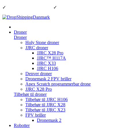
✓
1-2 dages leveringsdage
✓
God & hurtig kundeservice
Droner
Droner
Holy Stone droner
JJRC droner
JJRC X28 Pro
JJRC™ H117A
JJRC X33
JJRC H106
Denver droner
Dronemask 2 FPV briller
Apex Scratch programmerbar drone
JJRC X28 Pro
Tilbehør til droner
Tilbehør til JJRC H106
Tilbehør til JJRC X28
Tilbehør til JJRC X23
FPV briller
Dronemask 2
Robotter