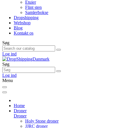
Etuier
Flint sten
Samlerbokse
Dropshipping
Webshop
Blog
Kontakt os
Søg
Log ind
Søg
Log ind
Menu
Home
Droner
Droner
Holy Stone droner
JJRC droner