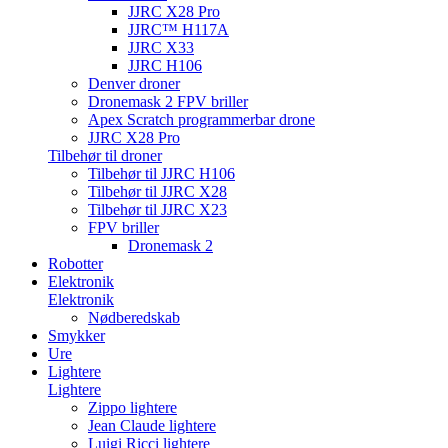
JJRC X28 Pro
JJRC™ H117A
JJRC X33
JJRC H106
Denver droner
Dronemask 2 FPV briller
Apex Scratch programmerbar drone
JJRC X28 Pro
Tilbehør til droner
Tilbehør til JJRC H106
Tilbehør til JJRC X28
Tilbehør til JJRC X23
FPV briller
Dronemask 2
Robotter
Elektronik
Elektronik
Nødberedskab
Smykker
Ure
Lightere
Lightere
Zippo lightere
Jean Claude lightere
Luigi Ricci lightere