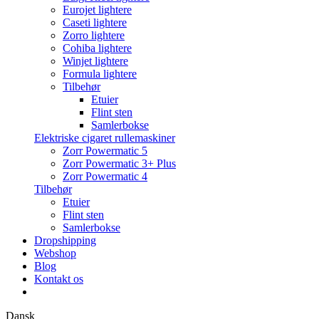
Eurojet lightere
Caseti lightere
Zorro lightere
Cohiba lightere
Winjet lightere
Formula lightere
Tilbehør
Etuier
Flint sten
Samlerbokse
Elektriske cigaret rullemaskiner
Zorr Powermatic 5
Zorr Powermatic 3+ Plus
Zorr Powermatic 4
Tilbehør
Etuier
Flint sten
Samlerbokse
Dropshipping
Webshop
Blog
Kontakt os
Dansk