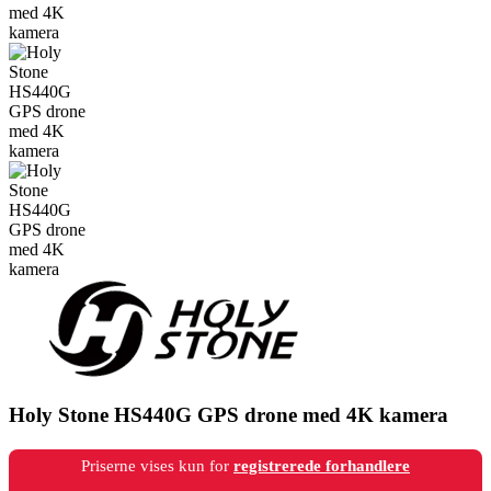
Holy Stone HS440G GPS drone med 4K kamera
Priserne vises kun for
registrerede forhandlere