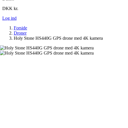
DKK kr.
Log ind
Forside
Droner
Holy Stone HS440G GPS drone med 4K kamera