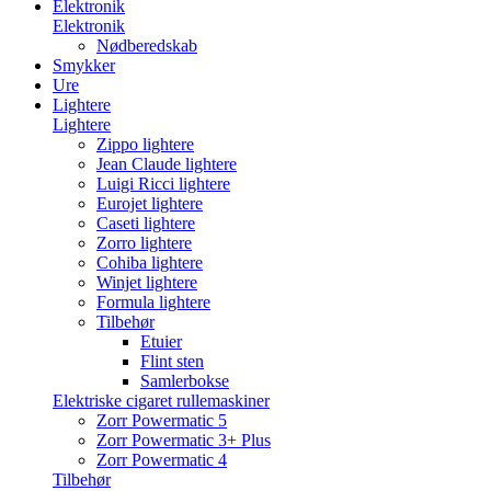
Elektronik
Elektronik
Nødberedskab
Smykker
Ure
Lightere
Lightere
Zippo lightere
Jean Claude lightere
Luigi Ricci lightere
Eurojet lightere
Caseti lightere
Zorro lightere
Cohiba lightere
Winjet lightere
Formula lightere
Tilbehør
Etuier
Flint sten
Samlerbokse
Elektriske cigaret rullemaskiner
Zorr Powermatic 5
Zorr Powermatic 3+ Plus
Zorr Powermatic 4
Tilbehør