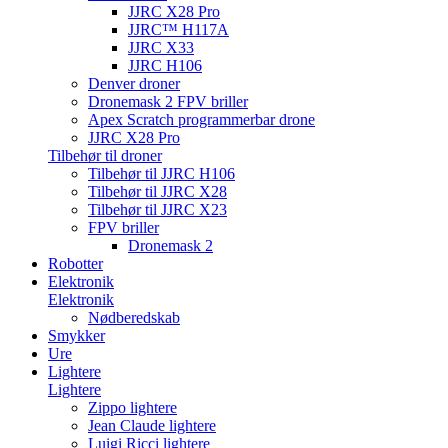
JJRC X28 Pro
JJRC™ H117A
JJRC X33
JJRC H106
Denver droner
Dronemask 2 FPV briller
Apex Scratch programmerbar drone
JJRC X28 Pro
Tilbehør til droner
Tilbehør til JJRC H106
Tilbehør til JJRC X28
Tilbehør til JJRC X23
FPV briller
Dronemask 2
Robotter
Elektronik
Elektronik
Nødberedskab
Smykker
Ure
Lightere
Lightere
Zippo lightere
Jean Claude lightere
Luigi Ricci lightere