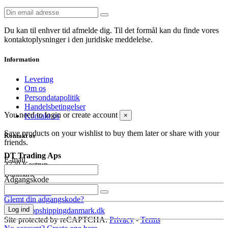
Du kan til enhver tid afmelde dig. Til det formål kan du finde vores
kontaktoplysninger i den juridiske meddelelse.
Information
Levering
Om os
Persondatapolitik
Handelsbetingelser
You need to login or create account
Kontakt os
×
Save products on your wishlist to buy them later or share with your
Kontakt os
friends.
DT Trading Aps
E-mail
2770 Kastrup
Danmark
Adgangskode
+45 71992471
Glemt din adgangskode?
Log ind
info@dropshippingdanmark.dk
Site protected by reCAPTCHA.
Privacy
-
Terms