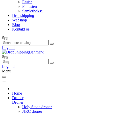
Etuier
Flint sten
Samlerbokse
Dropshipping
Webshop
Blog
Kontakt os
Søg
Log ind
Søg
Log ind
Menu
Home
Droner
Droner
Holy Stone droner
JJRC droner