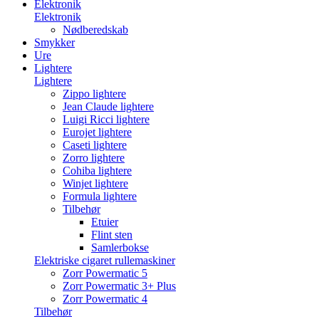
Elektronik
Elektronik
Nødberedskab
Smykker
Ure
Lightere
Lightere
Zippo lightere
Jean Claude lightere
Luigi Ricci lightere
Eurojet lightere
Caseti lightere
Zorro lightere
Cohiba lightere
Winjet lightere
Formula lightere
Tilbehør
Etuier
Flint sten
Samlerbokse
Elektriske cigaret rullemaskiner
Zorr Powermatic 5
Zorr Powermatic 3+ Plus
Zorr Powermatic 4
Tilbehør