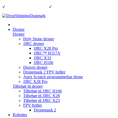
✓
1-2 dages leveringsdage
✓
God & hurtig kundeservice
Droner
Droner
Holy Stone droner
JJRC droner
JJRC X28 Pro
JJRC™ H117A
JJRC X33
JJRC H106
Denver droner
Dronemask 2 FPV briller
Apex Scratch programmerbar drone
JJRC X28 Pro
Tilbehør til droner
Tilbehør til JJRC H106
Tilbehør til JJRC X28
Tilbehør til JJRC X23
FPV briller
Dronemask 2
Robotter