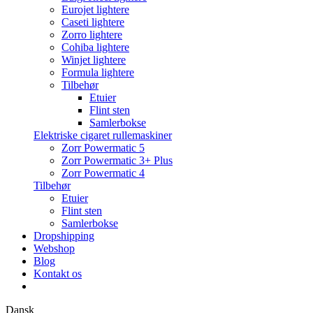
Eurojet lightere
Caseti lightere
Zorro lightere
Cohiba lightere
Winjet lightere
Formula lightere
Tilbehør
Etuier
Flint sten
Samlerbokse
Elektriske cigaret rullemaskiner
Zorr Powermatic 5
Zorr Powermatic 3+ Plus
Zorr Powermatic 4
Tilbehør
Etuier
Flint sten
Samlerbokse
Dropshipping
Webshop
Blog
Kontakt os
Dansk